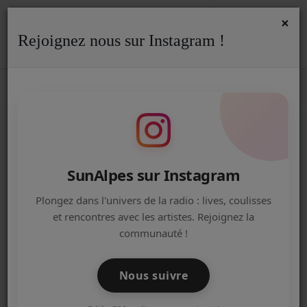
×
Rejoignez nous sur Instagram !
ACCUEIL
Accueil
Podcasts
REPLAY
RSS
REPLAY
Radio
ACTUALITÉS DE LA RADIO
EMISSIONS
SunAlpes sur Instagram
EQUIPE
Plongez dans l'univers de la radio : lives, coulisses
et rencontres avec les artistes. Rejoignez la
ARTISTES
communauté !
TITRES DIFFUSÉS
Nous suivre
NOS PARTENAIRES