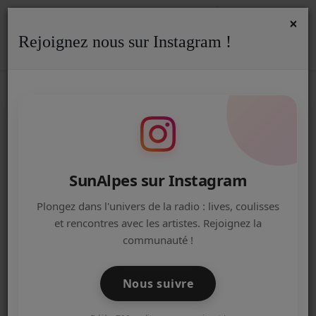
×
Rejoignez nous sur Instagram !
ACCUEIL
Accueil
Podcasts
PORTRAITS COMMERCANT
RSS
PORTRAITS COMMERCANT
Radio
ACTUALITÉS DE LA RADIO
EMISSIONS
SunAlpes sur Instagram
EQUIPE
Plongez dans l'univers de la radio : lives, coulisses
et rencontres avec les artistes. Rejoignez la
ARTISTES
communauté !
TITRES DIFFUSÉS
Nous suivre
NOS PARTENAIRES