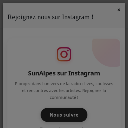
×
Rejoignez nous sur Instagram !
ACCUEIL
Accueil
Podcasts
REPLAY
Replay - Fresh'Up du 29/06/26
REPLAY - FRESH'UP DU 29/06/26
Radio
ACTUALITÉS DE LA RADIO
EMISSIONS
SunAlpes sur Instagram
EQUIPE
Plongez dans l'univers de la radio : lives, coulisses
et rencontres avec les artistes. Rejoignez la
ARTISTES
communauté !
TITRES DIFFUSÉS
Nous suivre
NOS PARTENAIRES
30 juin 2026 - 05:00
-
281360 vues