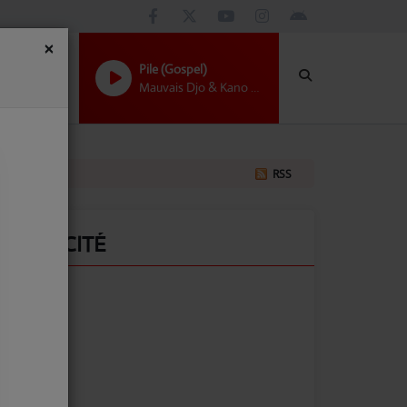
×
Pile (Gospel)
Mauvais Djo & Kano Choir
RSS
PUBLICITÉ