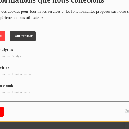
formations que nous collectons
 des cookies pour fournir les services et les fonctionnalités proposés sur notre s
périence de nos utilisateurs.
er
Tout refuser
nalytics
ilisation: Analyse
witter
ilisation: Fonctionnalité
acebook
ilisation: Fonctionnalité
Pr
r