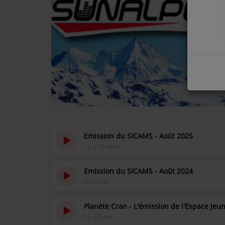
COMMENT NOUS ÉCOUTER ?
NOS REPLAYS
Médias
PHOTOS
PODCASTS
Emission du SICAMS - Août 2025
il y a 11 mois
Participez
Emission du SICAMS - Août 2024
DÉDICACES
il y a 1 an
JEUX CONCOURS
Planète Cran - L'émission de l'Espace Jeu
LE T'CHAT DES AUDITEURS
il y a 2 ans