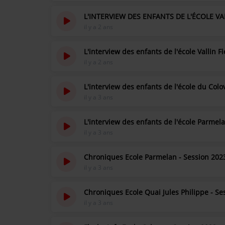
L'INTERVIEW DES ENFANTS DE L'ÉCOLE VAL
Contact
il y a 2 ans
OÙ SOMMES-NOUS ?
L'interview des enfants de l'école Vallin Fi
il y a 2 ans
MENTIONS LÉGALES
L'interview des enfants de l'école du Colo
il y a 3 ans
SCOLAIRE
UNE WEBRADIO DANS VOTRE ÉCOLE
L'interview des enfants de l'école Parmel
il y a 3 ans
ANIMATION RADIO
Chroniques Ecole Parmelan - Session 202
il y a 3 ans
ANIMATION RADIO DÈS 9 ANS
FÊTEZ VOTRE ANNIVERSAIRE À
Chroniques Ecole Quai Jules Philippe - Se
SUNALPES !
il y a 3 ans
TEAM BUILDING RADIO