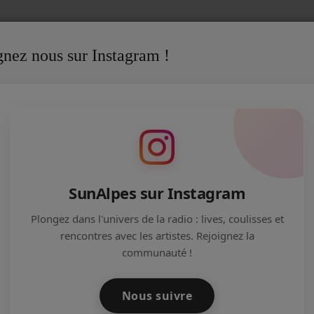
gnez nous sur Instagram !
SunAlpes sur Instagram
Sunalpes Radio propose régulièrement des
Plongez dans l'univers de la radio : lives, coulisses et
ateliers radios auprès de divers publics.
rencontres avec les artistes. Rejoignez la
communauté !
Découvrez dans cette rubrique le fruit des
ateliers...
Nous suivre