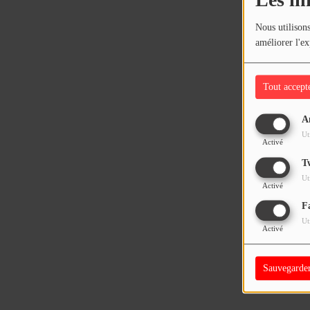
Les in
Nous utilisons
améliorer l'ex
Tout accept
A
Ut
Activé
T
Ut
Activé
F
Ut
Activé
Sauvegarde