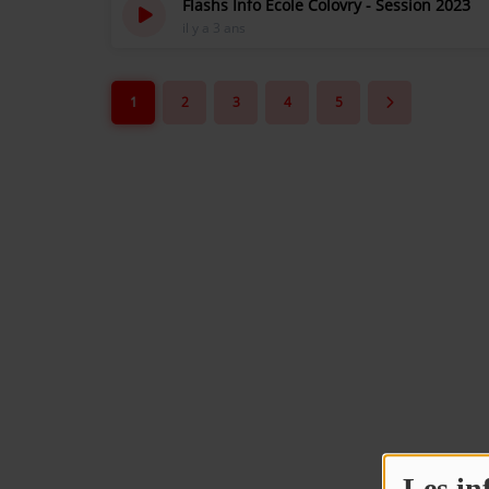
Flashs Info Ecole Colovry - Session 2023
il y a 3 ans
1
2
3
4
5
re mix reggae avec
Retrouvez nos programmes en replay 