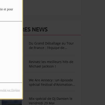
ite et pour
DERNIÈRES NEWS
Du Grand Déballage au Tour
de France : l’équipe de
SunAlpes Radio sur le terrain
cet été !
Revivez les meilleurs hits de
Michael Jackson !
We Are Annecy : un épisode
spécial Festival d'Animation
d'Annecy
opulsé par Orejime
Mix spécial de DJ Damien le
Vendredi 29 Mai