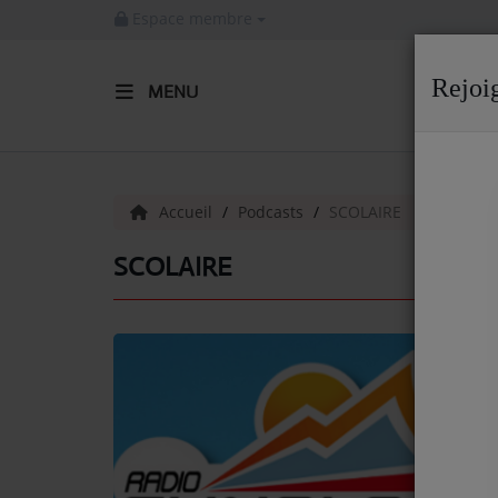
Espace membre
Rejoi
MENU
ACCUEIL
Radio
Accueil
Podcasts
SCOLAIRE
ACTUALITÉS DE LA RADIO
SCOLAIRE
EMISSIONS
EQUIPE
ARTISTES
TITRES DIFFUSÉS
NOS PARTENAIRES