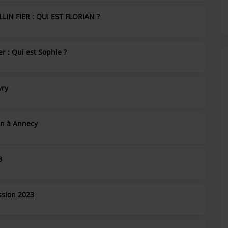
LIN FIER : QUI EST FLORIAN ?
er : Qui est Sophie ?
vry
an à Annecy
3
ssion 2023