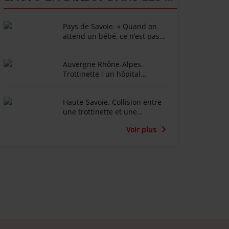
Pays de Savoie. « Quand on
attend un bébé, ce n’est pas
ce que l’on imagine » : 120
kilomètres à vélo pour
Auvergne Rhône-Alpes.
accompagner le deuil
Trottinette : un hôpital
périnatal
pédiatrique alerte sur
l’« explosion » des traumas
Haute-Savoie. Collision entre
crâniens
une trottinette et une
voiture : le trottinettiste
Voir plus
n’aurait pas respecté le feu
rouge