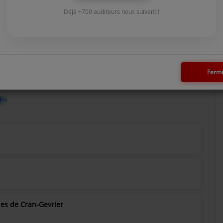
Déjà +700 auditeurs nous suivent !
Ferm
nes de Cran-Gevrier