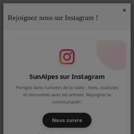
×
Rejoignez nous sur Instagram !
ACCUEIL
Accueil
Podcasts
5 MINUTES POUR UN FAIT DIVERS
RSS
5 MINUTES POUR UN FAIT DIVERS
Radio
ACTUALITÉS DE LA RADIO
EMISSIONS
SunAlpes sur Instagram
EQUIPE
Plongez dans l'univers de la radio : lives, coulisses
et rencontres avec les artistes. Rejoignez la
ARTISTES
communauté !
TITRES DIFFUSÉS
Nous suivre
NOS PARTENAIRES