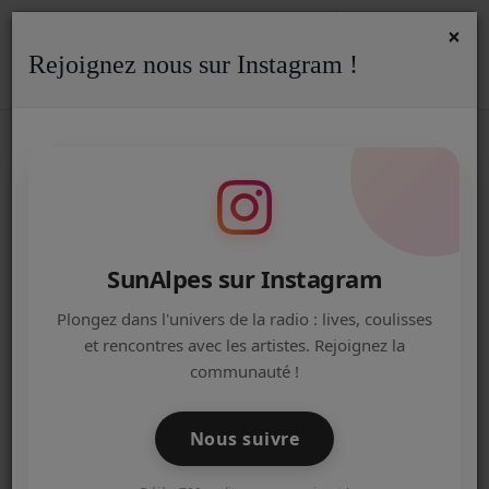
×
Rejoignez nous sur Instagram !
ACCUEIL
Accueil
Podcasts
5 MINUTES POUR UN FAIT DIVERS
AFFAIRE FLACTIF - 5 MINUTES
Radio
POUR UN FAIT DIVERS
ACTUALITÉS DE LA RADIO
EMISSIONS
SunAlpes sur Instagram
EQUIPE
Plongez dans l'univers de la radio : lives, coulisses
et rencontres avec les artistes. Rejoignez la
ARTISTES
communauté !
TITRES DIFFUSÉS
Nous suivre
NOS PARTENAIRES