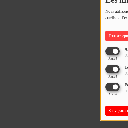
Les in
Nous utilisons
améliorer l'ex
Tout accept
A
Ut
Activé
T
Ut
Activé
F
Ut
Activé
Sauvegarde