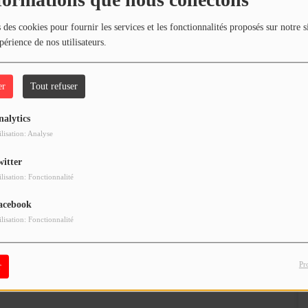
formations que nous collectons
 des cookies pour fournir les services et les fonctionnalités proposés sur notre s
périence de nos utilisateurs.
er
Tout refuser
nalytics
ilisation: Analyse
witter
ilisation: Fonctionnalité
acebook
ilisation: Fonctionnalité
Pr
r