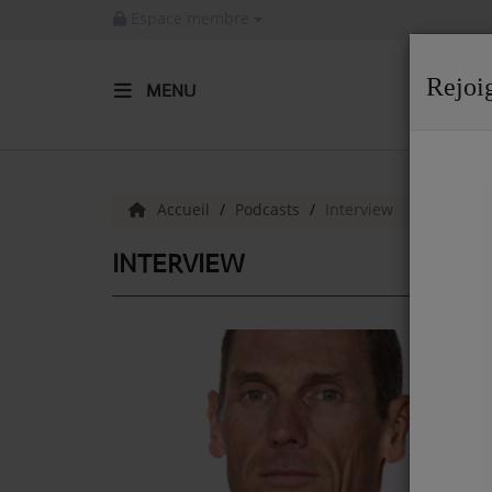
Espace membre
Rejoi
MENU
ACCUEIL
Radio
Accueil
Podcasts
Interview
ACTUALITÉS DE LA RADIO
INTERVIEW
EMISSIONS
EQUIPE
ARTISTES
TITRES DIFFUSÉS
NOS PARTENAIRES