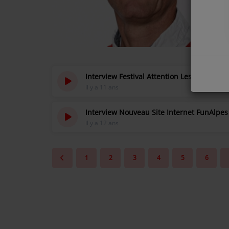
COMMENT NOUS ÉCOUTER ?
NOS REPLAYS
Interview Festival Attention Les Feuilles 2
Médias
il y a 11 ans
PHOTOS
Interview Nouveau Site Internet FunAlpes
PODCASTS
il y a 12 ans
Participez
1
2
3
4
5
6
DÉDICACES
JEUX CONCOURS
LE T'CHAT DES AUDITEURS