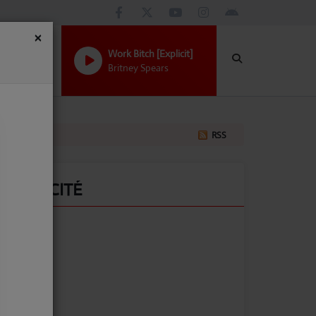
×
Work Bitch [Explicit]
Britney Spears
RSS
PUBLICITÉ