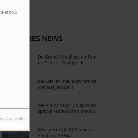
ite et pour
DERNIÈRES NEWS
Du Grand Déballage au Tour
de France : l’équipe de
SunAlpes Radio sur le terrain
cet été !
Revivez les meilleurs hits de
Michael Jackson !
We Are Annecy : un épisode
spécial Festival d'Animation
d'Annecy
opulsé par Orejime
Mix spécial de DJ Damien le
Vendredi 29 Mai