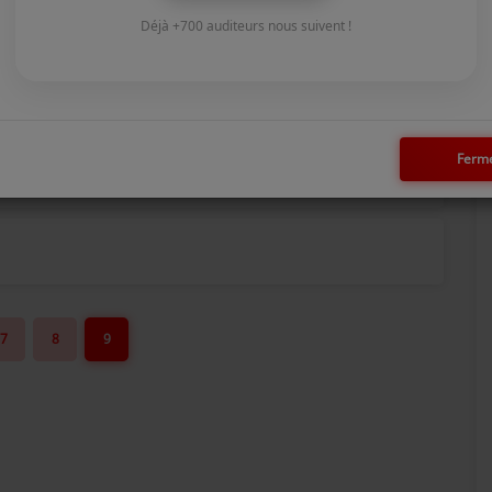
Déjà +700 auditeurs nous suivent !
Ferm
014
7
8
9