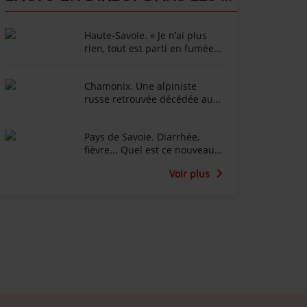
Haute-Savoie. « Je n’ai plus
rien, tout est parti en fumée »
: l’animateur Marc-Emmanuel
Dufour effondré après
Chamonix. Une alpiniste
l'incendie du Chalet de la
russe retrouvée décédée au
Croix au Salève
fond d’une crevasse dans le
glacier du Tour
Pays de Savoie. Diarrhée,
fièvre... Quel est ce nouveau
virus qui touche les vaches
Voir plus
laitières ?