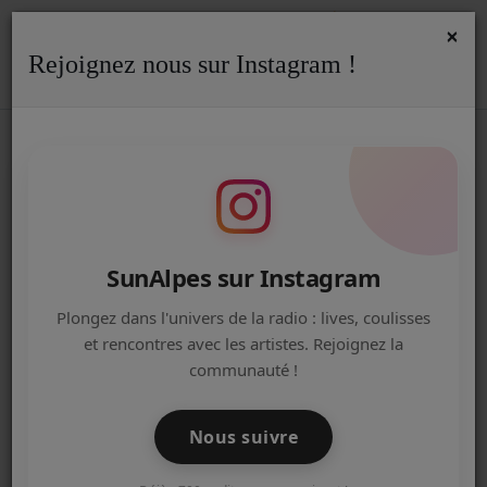
×
Rejoignez nous sur Instagram !
ACCUEIL
Accueil
Podcasts
PORTRAITS COMMERCANT
Portr
PORTRAIT CAVAVIN - LES VITRINES
Radio
D'ANNECY
ACTUALITÉS DE LA RADIO
EMISSIONS
SunAlpes sur Instagram
EQUIPE
Plongez dans l'univers de la radio : lives, coulisses
et rencontres avec les artistes. Rejoignez la
ARTISTES
communauté !
TITRES DIFFUSÉS
Nous suivre
NOS PARTENAIRES