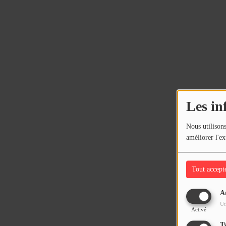
Les in
Nous utilisons
améliorer l'ex
Tout accept
A
Ut
Activé
T