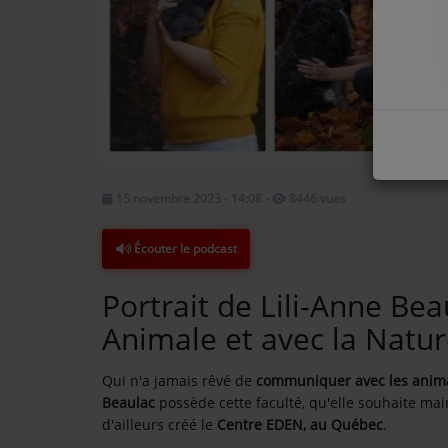
COMMENT NOUS ÉCOUTER ?
NOS REPLAYS
Médias
PHOTOS
15 novembre 2023 - 14:08
-
8446 vues
PODCASTS
Écouter le podcast
Portrait de Lili-Anne Be
Participez
Animale et avec la Natur
DÉDICACES
Qui n'a jamais rêvé de
communiquer avec les anim
JEUX CONCOURS
Beaulac
possède cette faculté, qu'elle souhaite ma
d'ailleurs créé le
Centre EDEN, au Québec
.
LE T'CHAT DES AUDITEURS