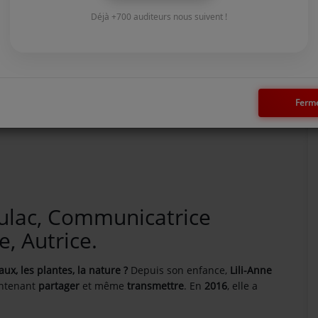
Déjà +700 auditeurs nous suivent !
Ferm
aulac, Communicatrice
e, Autrice.
aux,
les plantes, la nature ?
Depuis son enfance,
Lili-Anne
intenant
partager
et même
transmettre
. En
2016
, elle a