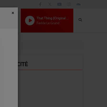
×
That Thing (Original Mix)
Fedde Le Grand
 nature
PUBLICITÉ