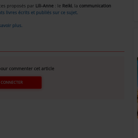
ices proposés par
Lili-Anne
: le
Reiki
, la
communication
nts livres écrits et publiés sur ce sujet.
savoir plus.
our commenter cet article
 CONNECTER
SUNALPES SUR VOS ENCEINTES BOSE !
!