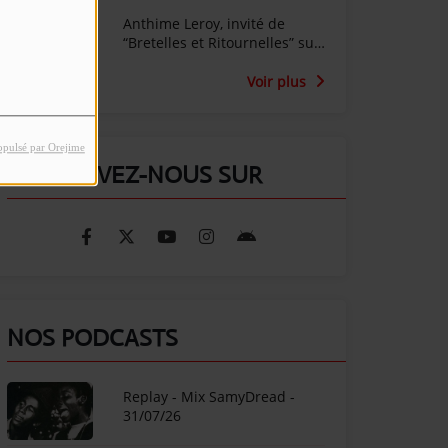
Anthime Leroy, invité de
“Bretelles et Ritournelles” sur
Radio SunAlpes
Voir plus
opulsé par Orejime
RETROUVEZ-NOUS SUR
NOS PODCASTS
Replay - Mix SamyDread -
31/07/26