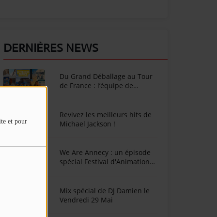
DERNIÈRES NEWS
Du Grand Déballage au Tour
de France : l’équipe de
SunAlpes Radio sur le terrain
cet été !
Revivez les meilleurs hits de
ite et pour
Michael Jackson !
We Are Annecy : un épisode
spécial Festival d'Animation
d'Annecy
Mix spécial de DJ Damien le
Vendredi 29 Mai