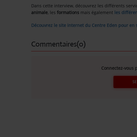
Dans cette interview, découvrez les différents serv
animale
, les
formations
mais également
les différe
Contact
Découvrez le site internet du Centre Eden pour en 
OÙ SOMMES-NOUS ?
MENTIONS LÉGALES
Commentaires(0)
SCOLAIRE
Connectez-vous p
UNE WEBRADIO DANS VOTRE ÉCOLE
SE
ANIMATION RADIO
ANIMATION RADIO DÈS 9 ANS
FÊTEZ VOTRE ANNIVERSAIRE À
SUNALPES !
re mix reggae avec
Retrouvez nos programmes en replay 
TEAM BUILDING RADIO