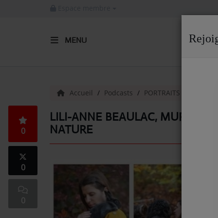
Espace membre
Rejoi
MENU
ACCUEIL
Radio
Accueil
Podcasts
PORTRAITS COMMER
ACTUALITÉS DE LA RADIO
LILI-ANNE BEAULAC, MURMURE 
NATURE
0
EMISSIONS
EQUIPE
0
ARTISTES
TITRES DIFFUSÉS
0
NOS PARTENAIRES