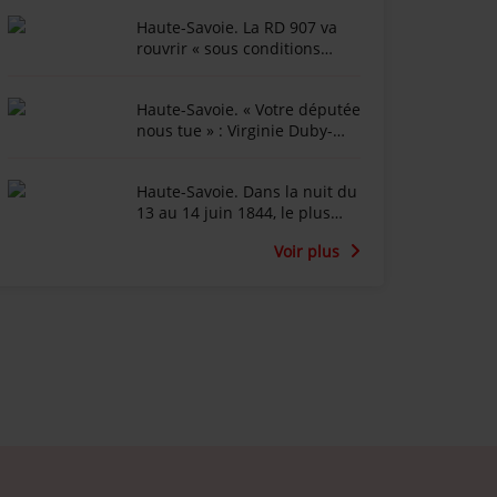
Haute-Savoie. La RD 907 va
rouvrir « sous conditions
météorologiques strictes »
après l'épisode de lave
Haute-Savoie. « Votre députée
torentielle
nous tue » : Virginie Duby-
Muller affichée en diable
dans Annemasse
Haute-Savoie. Dans la nuit du
13 au 14 juin 1844, le plus
important incendie de
Voir plus
l'histoire de la ville de Cluses