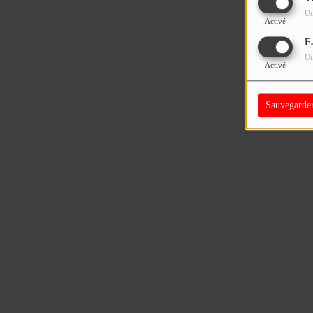
Ut
Activé
F
Ut
Activé
Sauvegarde