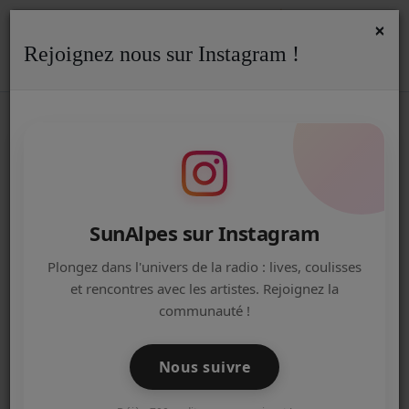
×
Rejoignez nous sur Instagram !
ACCUEIL
Accueil
Podcasts
PORTRAITS COMMERCANT
Chris
CHRISTINE NGUYEN LAN,
Radio
ASTROLOGUE HUMANISTE
EVOLUTIVE
ACTUALITÉS DE LA RADIO
EMISSIONS
SunAlpes sur Instagram
EQUIPE
Plongez dans l'univers de la radio : lives, coulisses
et rencontres avec les artistes. Rejoignez la
ARTISTES
communauté !
TITRES DIFFUSÉS
Nous suivre
NOS PARTENAIRES