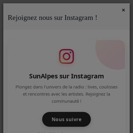
×
Rejoignez nous sur Instagram !
ACCUEIL
Accueil
Podcasts
REPLAY
Replay - Bretelles et Ritournelles - 07/07/26
REPLAY - BRETELLES ET
Radio
RITOURNELLES - 07/07/26
ACTUALITÉS DE LA RADIO
EMISSIONS
SunAlpes sur Instagram
EQUIPE
Plongez dans l'univers de la radio : lives, coulisses
et rencontres avec les artistes. Rejoignez la
ARTISTES
communauté !
TITRES DIFFUSÉS
Nous suivre
NOS PARTENAIRES