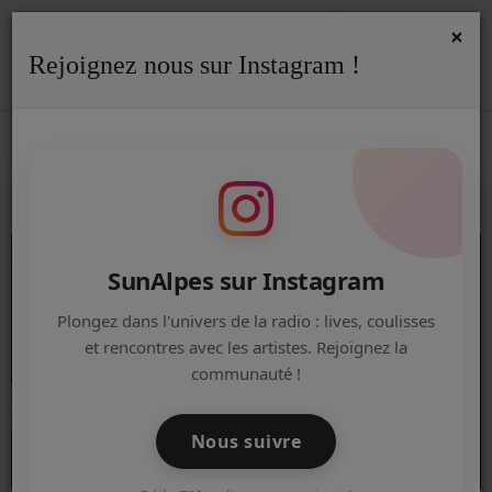
×
Rejoignez nous sur Instagram !
ACCUEIL
Accueil
Equipe
Chroniqueur
RSS
CHRONIQUEUR
Radio
ACTUALITÉS DE LA RADIO
EMISSIONS
SunAlpes sur Instagram
EQUIPE
Plongez dans l'univers de la radio : lives, coulisses
et rencontres avec les artistes. Rejoignez la
ARTISTES
communauté !
TITRES DIFFUSÉS
Nous suivre
NOS PARTENAIRES