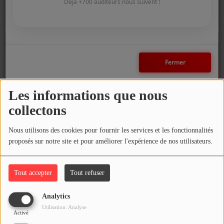
COMMENT NOUS ÉCOUTER ?
Déjà +700 auditeurs nous suivent !
GAB'
Nathan
NOS REPLAYS
Fermer
Médias
PHOTOS
Les informations que nous
PODCASTS
collectons
Nous utilisons des cookies pour fournir les services et les fonctionnalités
Participez
proposés sur notre site et pour améliorer l'expérience de nos utilisateurs.
DÉDICACES
Bernard Carrier
Célia Uzureau
Tout accepter
Tout refuser
JEUX CONCOURS
Analytics
LE T'CHAT DES AUDITEURS
Utilisation: Analyse
Activé