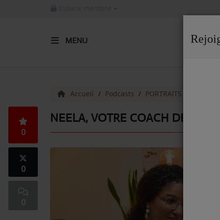
Espace membre
Rejoi
MENU
ACCUEIL
Radio
Accueil
Podcasts
PORTRAITS COMMER
ACTUALITÉS DE LA RADIO
NEELA, VOTRE COACH DE VIE
0
EMISSIONS
EQUIPE
0
ARTISTES
TITRES DIFFUSÉS
0
NOS PARTENAIRES