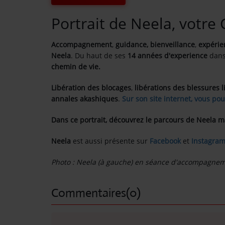
Portrait de Neela, votre
Contact
OÙ SOMMES-NOUS ?
Accompagnement
,
guidance,
bienveillance
,
expérie
Neela
. Du haut de ses
14 années d'experience
dans
MENTIONS LÉGALES
chemin de vie.
Libération des blocages
,
libérations des blessures l
SCOLAIRE
annales akashiques
.
Sur son site internet, vous pou
UNE WEBRADIO DANS VOTRE ÉCOLE
Dans ce portrait, découvrez le parcours de Neela m
Neela
est aussi présente sur
Facebook
et
Instagram
ANIMATION RADIO
Photo : Neela (à gauche) en séance d'accompagne
ANIMATION RADIO DÈS 9 ANS
Commentaires(0)
FÊTEZ VOTRE ANNIVERSAIRE À
SUNALPES !
re mix reggae avec
Retrouvez nos programmes en replay 
TEAM BUILDING RADIO