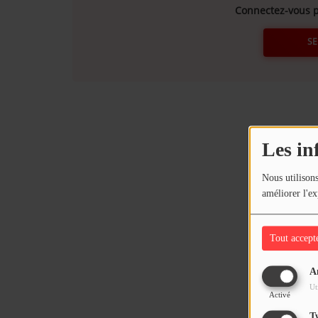
Connectez-vous p
SE
Les in
Nous utilisons
améliorer l'ex
Tout accept
A
Ut
Activé
T