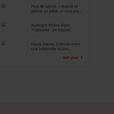
Pays de Savoie. « Quand on
attend un bébé, ce n’est pas
ce que l’on imagine » : 120
kilomètres à vélo pour
Auvergne Rhône-Alpes.
accompagner le deuil
Trottinette : un hôpital
périnatal
pédiatrique alerte sur
l’« explosion » des traumas
Haute-Savoie. Collision entre
crâniens
une trottinette et une
voiture : le trottinettiste
Voir plus
n’aurait pas respecté le feu
rouge