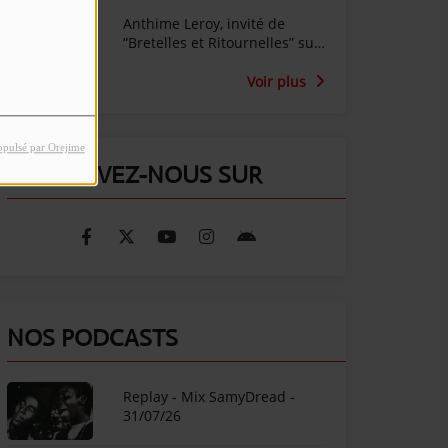
Anthime Leroy, invité de
“Bretelles et Ritournelles” sur
Radio SunAlpes
Voir plus
opulsé par Orejime
RETROUVEZ-NOUS SUR
NOS PODCASTS
Replay - Mix SamyDread -
31/07/26