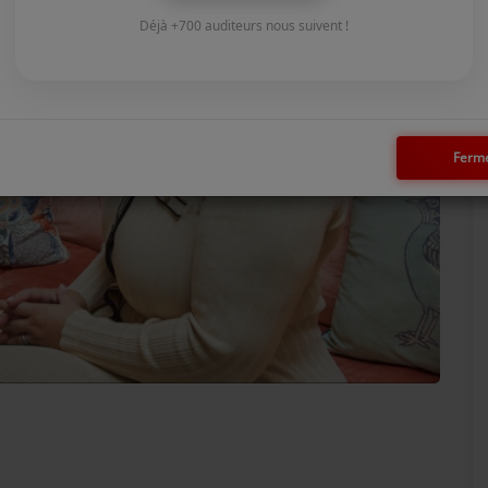
Déjà +700 auditeurs nous suivent !
Ferm