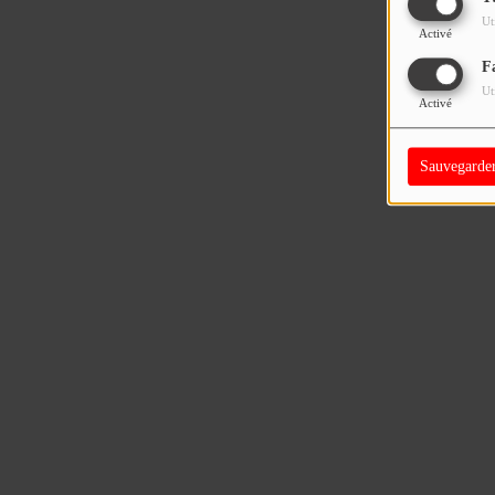
Ut
Activé
F
Ut
Activé
Sauvegarde