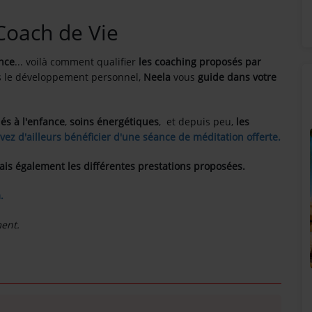
 Coach de Vie
nce
... voilà comment qualifier
les coaching proposés par
 le développement personnel,
Neela
vous
guide dans votre
iés à l'enfance
,
soins énergétiques
, et depuis peu,
les
vez d'ailleurs bénéficier d'une séance de méditation offerte.
ais également les différentes prestations proposées.
.
ment.
SUNALPES SUR VOS ENCEINTES BOSE !
!