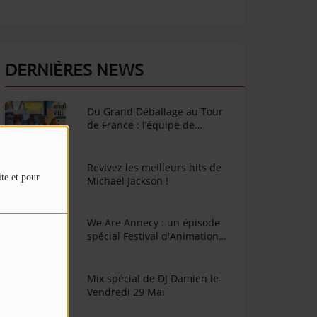
DERNIÈRES NEWS
Du Grand Déballage au Tour
de France : l’équipe de
SunAlpes Radio sur le terrain
cet été !
Revivez les meilleurs hits de
ite et pour
Michael Jackson !
We Are Annecy : un épisode
spécial Festival d'Animation
d'Annecy
Mix spécial de DJ Damien le
Vendredi 29 Mai