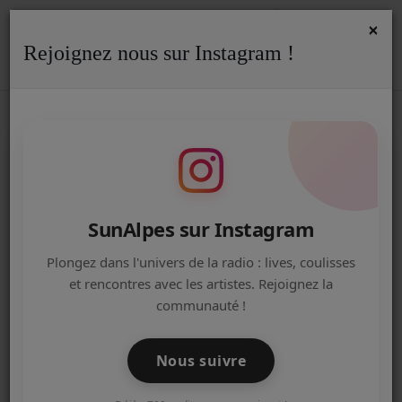
×
Rejoignez nous sur Instagram !
ACCUEIL
Accueil
Actualités
Actualités
Emissions
Mix iné
MIX INÉDIT AVEC DJ SAMYDREAD
Radio
ET DJ DAMIEN SUR SUNALPES !
ACTUALITÉS DE LA RADIO
EMISSIONS
SunAlpes sur Instagram
EQUIPE
Plongez dans l'univers de la radio : lives, coulisses
et rencontres avec les artistes. Rejoignez la
ARTISTES
communauté !
TITRES DIFFUSÉS
Nous suivre
NOS PARTENAIRES