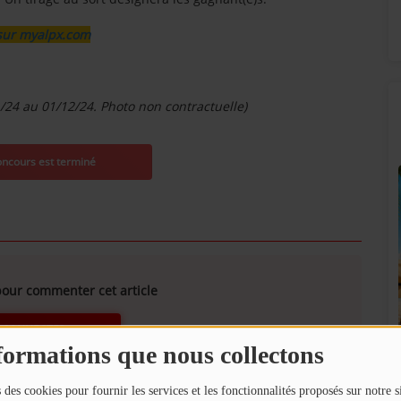
sur myalpx.com
1/24 au 01/12/24. Photo non contractuelle)
our commenter cet article
SUNALPES SUR VOS ENCEINTES BOSE !
 CONNECTER
formations que nous collectons
!
 des cookies pour fournir les services et les fonctionnalités proposés sur notre s