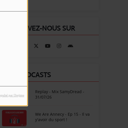
RETROUVEZ-NOUS SUR
NOS PODCASTS
Replay - Mix SamyDread -
opulsé par Orejime
31/07/26
We Are Annecy - Ep 15 - Il va
y'avoir du sport !