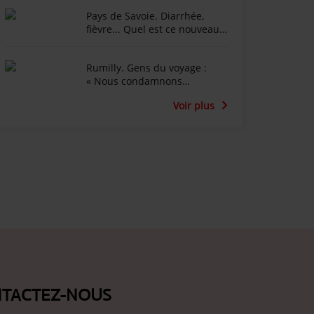
glacier du Tour
Pays de Savoie. Diarrhée,
fièvre... Quel est ce nouveau
virus qui touche les vaches
laitières ?
Rumilly. Gens du voyage :
« Nous condamnons
fermement l’occupation
Voir plus
illégale qui a eu lieu », les 250
véhicules ont quitté mercredi
le terrain occupé
TACTEZ-NOUS