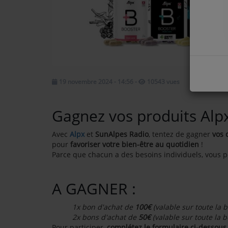
COMMENT NOUS ÉCOUTER ?
NOS REPLAYS
Médias
19 novembre 2024 - 14:56
-
10543 vues
PHOTOS
Gagnez vos produits Alpx
PODCASTS
Avec
Alpx
et
SunAlpes Radio
, tentez de gagner
vos 
pour
favoriser votre bien-être au quotidien
!
Parce que chacun a des besoins individuels, vous p
Participez
DÉDICACES
A GAGNER :
JEUX CONCOURS
1x bon d'achat de
100€
(valable sur toute la 
2x bons d'achat de
50€
(valable sur toute la 
LE T'CHAT DES AUDITEURS
Pour participer,
complétez le formulaire ci-dessous