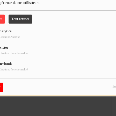
périence de nos utilisateurs.
il y a 1 an
er
Tout refuser
nalytics
ilisation: Analyse
il y a 1 an
witter
ilisation: Fonctionnalité
acebook
ilisation: Fonctionnalité
Pr
r