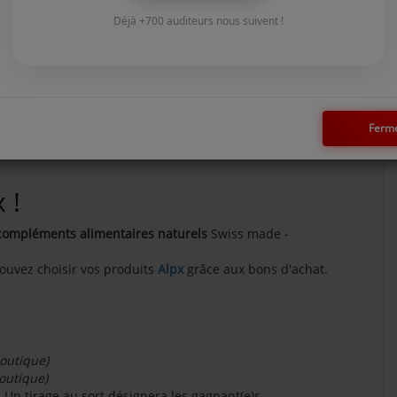
Déjà +700 auditeurs nous suivent !
Ferm
 !
compléments alimentaires naturels
Swiss made -
ouvez choisir vos produits
Alpx
grâce aux bons d'achat.
boutique)
boutique)
. Un tirage au sort désignera les gagnant(e)s.