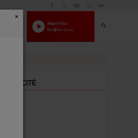
×
Miami Vice
Ma�tre Gims
PUBLICITÉ