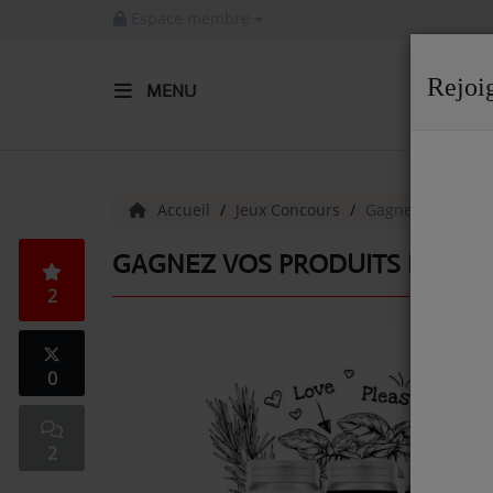
Espace membre
Rejoi
MENU
ACCUEIL
Radio
Accueil
Jeux Concours
Gagnez vos produ
ACTUALITÉS DE LA RADIO
GAGNEZ VOS PRODUITS BIEN-Ê
2
EMISSIONS
EQUIPE
0
ARTISTES
TITRES DIFFUSÉS
2
NOS PARTENAIRES