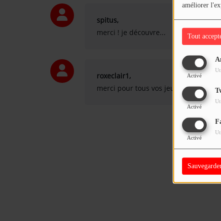
améliorer l'ex
spitus,
merci ! je découvre...
Tout accept
A
Ut
roxeclair1,
Activé
merci pour tous vos jeux
T
Ut
Activé
F
Ut
Activé
Sauvegarde