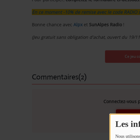
En ce moment -10% de remise avec le code RADIO 
Contact
Bonne chance avec
Alpx
et
SunAlpes Radio
!
OÙ SOMMES-NOUS ?
(Jeu gratuit sans obligation d'achat, ouvert du 19/1
MENTIONS LÉGALES
SCOLAIRE
UNE WEBRADIO DANS VOTRE ÉCOLE
Commentaires(2)
ANIMATION RADIO
Connectez-vous p
ANIMATION RADIO DÈS 9 ANS
SE
FÊTEZ VOTRE ANNIVERSAIRE À
Les in
SUNALPES !
re mix reggae avec
Retrouvez nos programmes en replay 
Nous utilisons
TEAM BUILDING RADIO