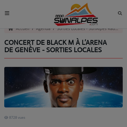
ACCUEIL
Accueil
Agenda
Sorties Locales - SunAlpes Radio
C
CONCERT DE BLACK M À L’ARENA
Radio
DE GENÈVE - SORTIES LOCALES
ACTUALITÉS DE LA RADIO
EMISSIONS
EQUIPE
ARTISTES
TITRES DIFFUSÉS
NOS PARTENAIRES
8728 vues