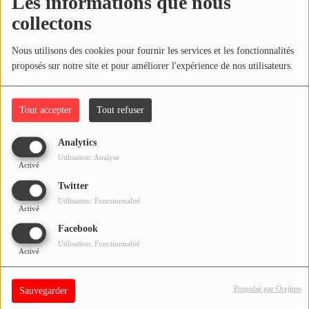
Les informations que nous
Genève dimanche 18 octobre 2015
Contact
collectons
Restez à l'écoute de Sunalpes Radio et remportez vos places !
OÙ SOMMES-NOUS ?
Nous utilisons des cookies pour fournir les services et les fonctionnalités
proposés sur notre site et pour améliorer l'expérience de nos utilisateurs.
MENTIONS LÉGALES
En partenariat avec SUNALPES RADIO
Tout accepter
Tout refuser
SCOLAIRE
UNE WEBRADIO DANS VOTRE ÉCOLE
Analytics
Utilisation: Analyse
Activé
Twitter
ANIMATION RADIO
Utilisation: Fonctionnalité
Activé
ANIMATION RADIO DÈS 9 ANS
Facebook
FÊTEZ VOTRE ANNIVERSAIRE À
Utilisation: Fonctionnalité
Activé
SUNALPES !
TEAM BUILDING RADIO
Propulsé par Orejime
Sauvegarder