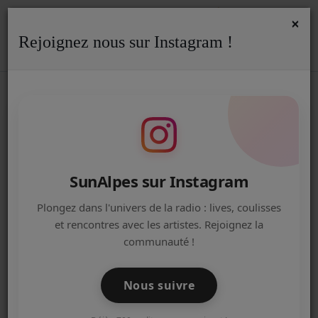
×
Rejoignez nous sur Instagram !
ACCUEIL
Accueil
Podcasts
REPLAY
Replay - Mix SamyDread - 31/07/26
REPLAY - MIX SAMYDREAD -
Radio
31/07/26
ACTUALITÉS DE LA RADIO
EMISSIONS
SunAlpes sur Instagram
EQUIPE
Plongez dans l'univers de la radio : lives, coulisses
et rencontres avec les artistes. Rejoignez la
ARTISTES
communauté !
TITRES DIFFUSÉS
Nous suivre
NOS PARTENAIRES