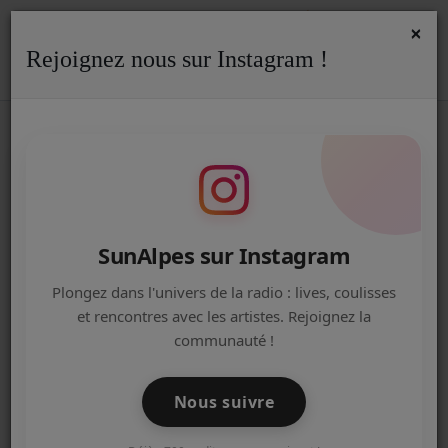
×
Rejoignez nous sur Instagram !
ACCUEIL
Accueil
Podcasts
REPLAY
Replay - Fresh'Up du 29/06/26
REPLAY - FRESH'UP DU 29/06/26
Radio
ACTUALITÉS DE LA RADIO
EMISSIONS
SunAlpes sur Instagram
EQUIPE
Plongez dans l'univers de la radio : lives, coulisses
et rencontres avec les artistes. Rejoignez la
ARTISTES
communauté !
TITRES DIFFUSÉS
Nous suivre
NOS PARTENAIRES
30 juin 2026 - 05:00
-
281816 vues