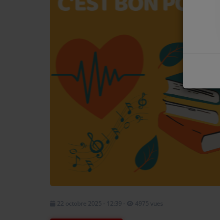
COMMENT NOUS ÉCOUTER ?
NOS REPLAYS
Médias
PHOTOS
PODCASTS
Participez
DÉDICACES
JEUX CONCOURS
22 octobre 2025 - 12:39
-
4975 vues
LE T'CHAT DES AUDITEURS