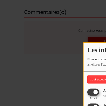
Commentaires(0)
Connectez-vous p
SE
Les in
Nous utilisons
améliorer l'ex
Tout accept
A
Ut
Activé
T