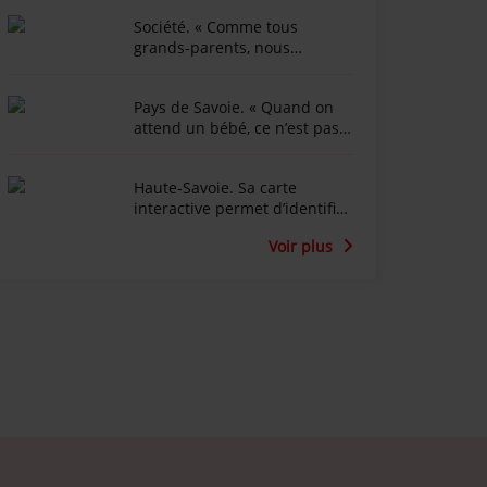
Société. « Comme tous
grands-parents, nous
n’acceptons pas de rester les
bras croisés » : Robert
Pays de Savoie. « Quand on
traverse les Alpes pour son
attend un bébé, ce n’est pas
petit-fils atteint d’une maladie
ce que l’on imagine » : 120
rare
kilomètres à vélo pour
Haute-Savoie. Sa carte
accompagner le deuil
interactive permet d’identifier
périnatal
les meilleurs spots pour
Voir plus
observer l’éclipse près de
chez soi