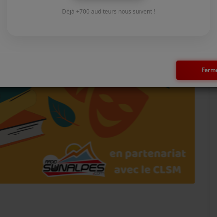
Déjà +700 auditeurs nous suivent !
Ferm