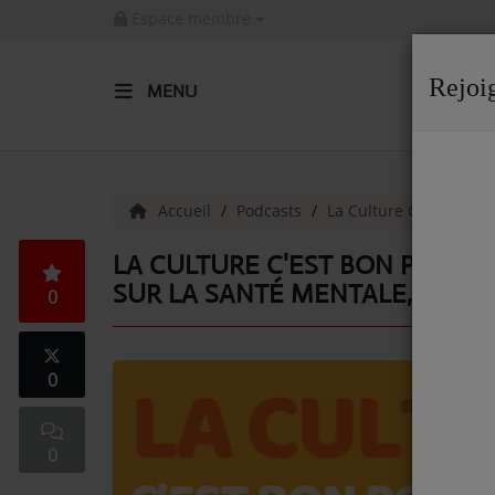
Espace membre
Rejoi
MENU
ACCUEIL
Radio
Accueil
Podcasts
La Culture C'est bon 
ACTUALITÉS DE LA RADIO
LA CULTURE C'EST BON POUR M
SUR LA SANTÉ MENTALE, PARTIE
0
EMISSIONS
EQUIPE
0
ARTISTES
TITRES DIFFUSÉS
0
NOS PARTENAIRES