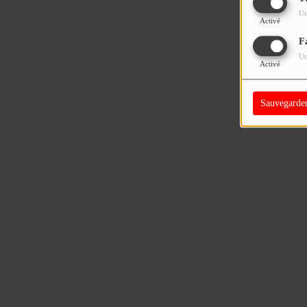
Ut
Activé
F
Ut
Activé
Sauvegarde