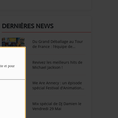
DERNIÈRES NEWS
Du Grand Déballage au Tour
de France : l’équipe de
SunAlpes Radio sur le terrain
cet été !
Revivez les meilleurs hits de
ite et pour
Michael Jackson !
We Are Annecy : un épisode
spécial Festival d'Animation
d'Annecy
Mix spécial de DJ Damien le
Vendredi 29 Mai