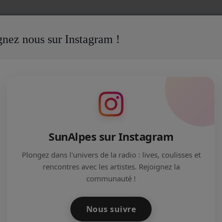
gnez nous sur Instagram !
pour ma Santé
La Culture C'est bon pour ma Santé - Episode 9 - U
A SANTÉ - EPISODE 9 - UNE JOURNÉE
 2
SunAlpes sur Instagram
Plongez dans l'univers de la radio : lives, coulisses et
rencontres avec les artistes. Rejoignez la
communauté !
Nous suivre