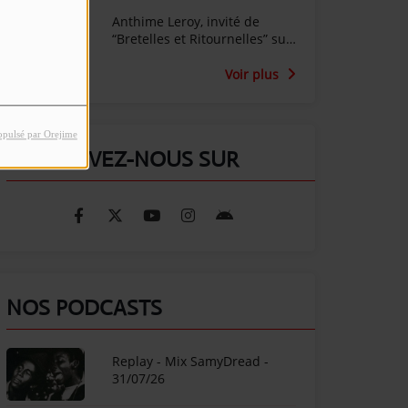
Anthime Leroy, invité de
“Bretelles et Ritournelles” sur
Radio SunAlpes
Voir plus
opulsé par Orejime
RETROUVEZ-NOUS SUR
NOS PODCASTS
Replay - Mix SamyDread -
31/07/26