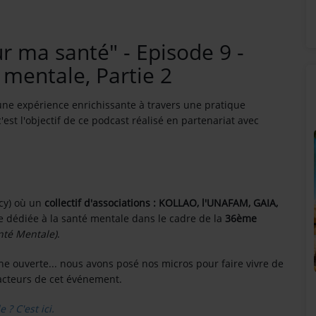
r ma santé" - Episode 9 -
 mentale, Partie 2
 une expérience enrichissante à travers une pratique
c'est l'objectif de ce podcast réalisé en partenariat avec
ecy) où un
collectif d'associations : KOLLAO, l'UNAFAM, GAIA,
 dédiée à la santé mentale dans le cadre de la
36ème
nté Mentale)
.
SUNALPES SUR VOS ENCEINTES BOSE !
ène ouverte... nous avons posé nos micros pour faire vivre de
s acteurs de cet événement.
!
 ? C'est ici.