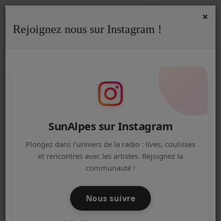
×
Rejoignez nous sur Instagram !
ACCUEIL
Accueil
Podcasts
Interview
Quand la classe Théâtre risque de baisser le rideau...
QUAND LA CLASSE THÉÂTRE
Radio
RISQUE DE BAISSER LE RIDEAU...
ACTUALITÉS DE LA RADIO
EMISSIONS
SunAlpes sur Instagram
EQUIPE
Plongez dans l'univers de la radio : lives, coulisses
et rencontres avec les artistes. Rejoignez la
ARTISTES
communauté !
TITRES DIFFUSÉS
Nous suivre
NOS PARTENAIRES