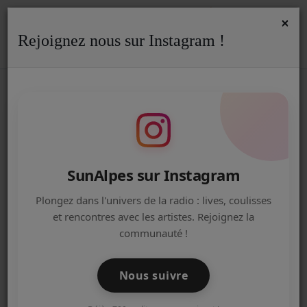
×
Rejoignez nous sur Instagram !
ACCUEIL
Accueil
Actualités
Actualités
Emissions
LE GRAND FORMAT SPECIAL RENTRÉE
LE GRAND FORMAT SPECIAL
Radio
RENTRÉE
ACTUALITÉS DE LA RADIO
EMISSIONS
SunAlpes sur Instagram
EQUIPE
Plongez dans l'univers de la radio : lives, coulisses
et rencontres avec les artistes. Rejoignez la
ARTISTES
communauté !
TITRES DIFFUSÉS
Nous suivre
NOS PARTENAIRES