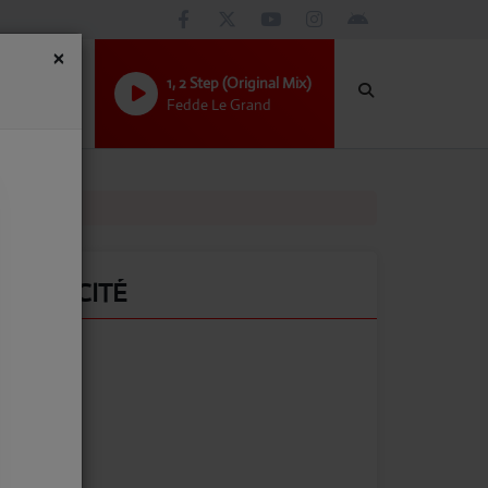
×
1, 2 Step (Original Mix)
Fedde Le Grand
PUBLICITÉ