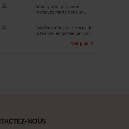
» : ambiance contrastée après
Annecy. Une personne
la mort d'une femme de 56
retrouvée morte dans un
ans
incendie
Sixt-Fer-à-Cheval. Le corps de
la femme, emportée par une
coulée de boue, a été
Voir plus
retrouvé
TACTEZ-NOUS