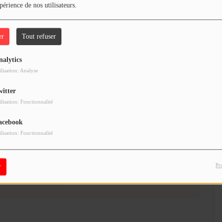
périence de nos utilisateurs.
er
Tout refuser
nalytics
Intervention de SunAlpes au lycée des Bressis
ilisation: Analyse
08 mars 2021 - 13:36
witter
ilisation: Fonctionnalité
acebook
ilisation: Fonctionnalité
our commenter cet article
Pr
r
 CONNECTER