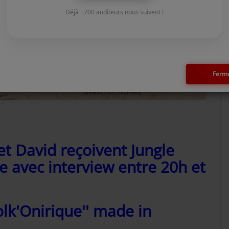
Déjà +700 auditeurs nous suivent !
Ferm
et David reçoivent Jungle
ve avec interview entre 20h et
'folk'Onirique'' made in