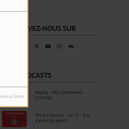
RETROUVEZ-NOUS SUR
NOS PODCASTS
Replay - Mix SamyDread -
opulsé par Orejime
31/07/26
We Are Annecy - Ep 15 - Il va
y'avoir du sport !