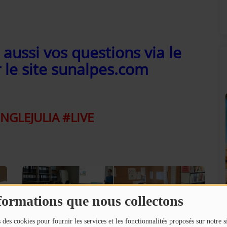
aussi vos questions via le
r le site sunalpes.com
NGLEJULIA #LIVE
SUNALPES SUR VOS ENCEINTES BOSE !
formations que nous collectons
!
 des cookies pour fournir les services et les fonctionnalités proposés sur notre s