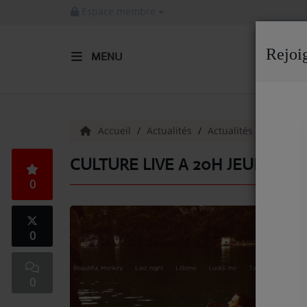
Espace membre
Rejoi
MENU
ACCUEIL
Radio
Accueil
Actualités
Actualités
Emissio
ACTUALITÉS DE LA RADIO
CULTURE LIVE A 20H JEUDI 30 
0
EMISSIONS
EQUIPE
0
ARTISTES
TITRES DIFFUSÉS
0
NOS PARTENAIRES