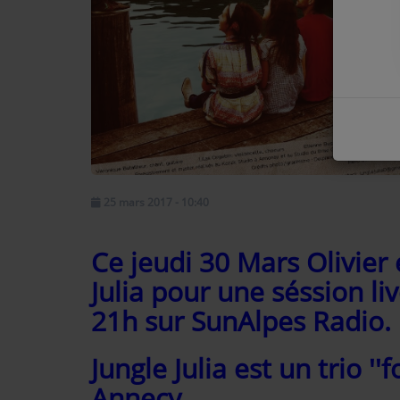
COMMENT NOUS ÉCOUTER ?
NOS REPLAYS
Médias
PHOTOS
25 mars 2017 - 10:40
PODCASTS
Ce jeudi 30 Mars Olivier 
Participez
Julia pour une séssion li
DÉDICACES
21h sur SunAlpes Radio.
JEUX CONCOURS
Jungle Julia est un trio '
LE T'CHAT DES AUDITEURS
Annecy