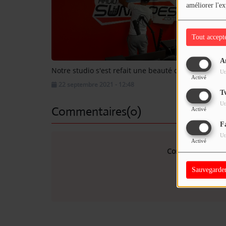
améliorer l'ex
Tout accept
A
Notre studio s'est refait une beauté cet été
Ut
Activé
22 septembre 2021 - 12:48
T
Ut
Commentaires(0)
Activé
F
Ut
Activé
Connectez-vous p
Sauvegarde
SE