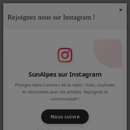
×
Rejoignez nous sur Instagram !
ACCUEIL
Accueil
Jeux Concours
Gagnez vos produits cosmétiques naturels
GAGNEZ VOS PRODUITS
Radio
COSMÉTIQUES NATURELS
ACTUALITÉS DE LA RADIO
EMISSIONS
SunAlpes sur Instagram
EQUIPE
Plongez dans l'univers de la radio : lives, coulisses
et rencontres avec les artistes. Rejoignez la
ARTISTES
communauté !
TITRES DIFFUSÉS
Nous suivre
NOS PARTENAIRES