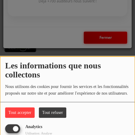
COMMENT NOUS ÉCOUTER ?
Déjà +700 auditeurs nous suivent !
NOS REPLAYS
GAGNEZ VOS PLACES MEDRANO
Fermer
Médias
GAGNEZ VOS MUGS ARTINCO
PHOTOS
Les informations que nous
PODCASTS
GRILLES MEGA LOTO ES SEYNOD
collectons
Participez
Nous utilisons des cookies pour fournir les services et les fonctionnalités
Gagnez vos coques smartphones
proposés sur notre site et pour améliorer l'expérience de nos utilisateurs.
DÉDICACES
JEUX CONCOURS
Tout accepter
Tout refuser
places pour le Before Winter
LE T'CHAT DES AUDITEURS
Analytics
Utilisation: Analyse