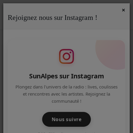
×
Rejoignez nous sur Instagram !
ACCUEIL
Accueil
Jeux Concours
RSS
JEUX CONCOURS
Radio
ACTUALITÉS DE LA RADIO
CHÈQUES CADEAUX JEUX-PLAGE.FR
EMISSIONS
SunAlpes sur Instagram
EQUIPE
Plongez dans l'univers de la radio : lives, coulisses
et rencontres avec les artistes. Rejoignez la
ARTISTES
GAGNEZ VOTRE BABY FOOT
communauté !
TITRES DIFFUSÉS
Nous suivre
NOS PARTENAIRES
VOS PLACES POUR LE ECHOOOES FE