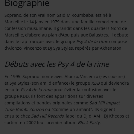
Biographie
Contact
Soprano, de son vrai nom Saïd M'Roumbaba, est né à
OÙ SOMMES-NOUS ?
Marseille le 14 janvier 1979 dans une famille comorienne de
confession musulmane. Il grandit dans les quartiers Nord de
MENTIONS LÉGALES
Marseille, d'abord au plan d'Aou puis aux Balustres. Il débute
dans le rap français avec le groupe
Psy 4 de la rime
composé
d'Alonzo, Vincenzo et DJ Sya Styles, repérés par Akhenaton.
SCOLAIRE
UNE WEBRADIO DANS VOTRE ÉCOLE
Débuts avec les Psy 4 de la rime
En 1995, Soprano monte avec Alonzo, Vincenzo (ses cousins)
ANIMATION RADIO
et Sya Styles (son ami d'enfance) le groupe
KDB
qui deviendra
ensuite
Psy 4 de la rime
pour éviter la confusion avec le
ANIMATION RADIO DÈS 9 ANS
groupe KDD. Ils font des apparitions sur diverses
compilations et bandes originales comme
Sad Hill Impact
,
FÊTEZ VOTRE ANNIVERSAIRE À
Time Bomb
,
Zonzon
ou "Comme un aimant". Ils signent
SUNALPES !
ensuite chez
Sad Hill Records
, label du Dj d'IAM : DJ Kheops et
sortent en 2002 leur premier album
Block Party
.
TEAM BUILDING RADIO