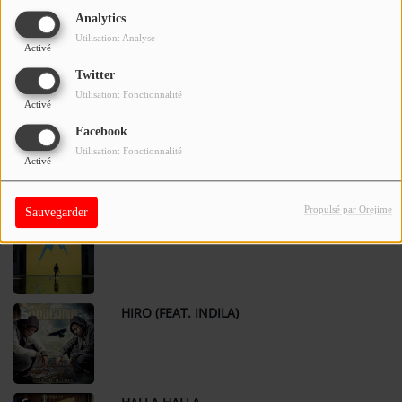
Analytics
Utilisation: Analyse
COSMO
2
Activé
Twitter
Utilisation: Fonctionnalité
Activé
Facebook
LE COACH (FEAT. VINCENZO)
3
Utilisation: Fonctionnalité
Activé
Propulsé par Orejime
Sauvegarder
ROULE
4
HIRO (FEAT. INDILA)
5