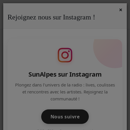
×
Rejoignez nous sur Instagram !
ACCUEIL
Accueil
Artistes
Soprano
SOPRANO
Radio
ACTUALITÉS DE LA RADIO
EMISSIONS
SunAlpes sur Instagram
EQUIPE
Plongez dans l'univers de la radio : lives, coulisses
et rencontres avec les artistes. Rejoignez la
ARTISTES
communauté !
TITRES DIFFUSÉS
Nous suivre
NOS PARTENAIRES