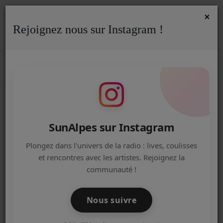
×
Rejoignez nous sur Instagram !
ACCUEIL
Accueil
Agenda
Sorties Locales - SunAlpes Radio
N
NOËL GAULOIS 2025 : LES 10 ANS -
Radio
VIEUGY - SORTIES LOCALES
ACTUALITÉS DE LA RADIO
EMISSIONS
SunAlpes sur Instagram
EQUIPE
Plongez dans l'univers de la radio : lives, coulisses
et rencontres avec les artistes. Rejoignez la
ARTISTES
communauté !
TITRES DIFFUSÉS
Nous suivre
NOS PARTENAIRES