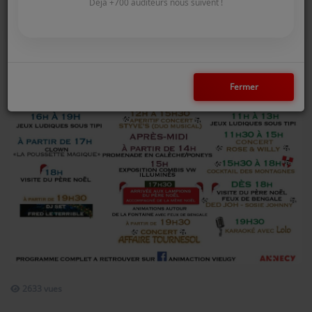
COMMENT NOUS ÉCOUTER ?
Déjà +700 auditeurs nous suivent !
NOS REPLAYS
Fermer
Médias
PHOTOS
PODCASTS
Participez
DÉDICACES
JEUX CONCOURS
LE T'CHAT DES AUDITEURS
2633 vues