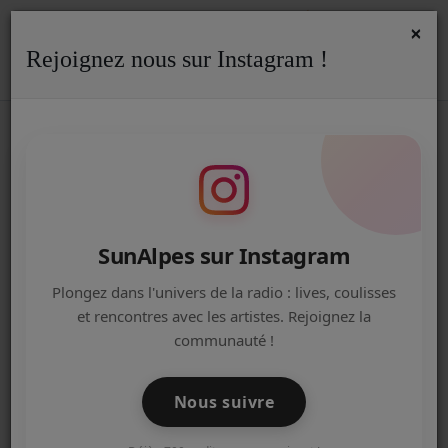
×
Rejoignez nous sur Instagram !
ACCUEIL
Accueil
Agenda
Sorties Locales - SunAlpes Radio
8
8ᵉ ÉDITION DU MOTORS ADDICT
Radio
LÉMAN CLASSIC - SORTIES
LOCALES
ACTUALITÉS DE LA RADIO
EMISSIONS
SunAlpes sur Instagram
EQUIPE
Plongez dans l'univers de la radio : lives, coulisses
et rencontres avec les artistes. Rejoignez la
ARTISTES
communauté !
TITRES DIFFUSÉS
Nous suivre
NOS PARTENAIRES