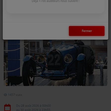
COMMENT NOUS ÉCOUTER ?
Déjà +700 auditeurs nous suivent !
NOS REPLAYS
Fermer
Médias
PHOTOS
PODCASTS
Participez
DÉDICACES
JEUX CONCOURS
1457 vues
LE T'CHAT DES AUDITEURS
Du
28 août 2026
à 00h00
au
30 août 2026
à 23h55