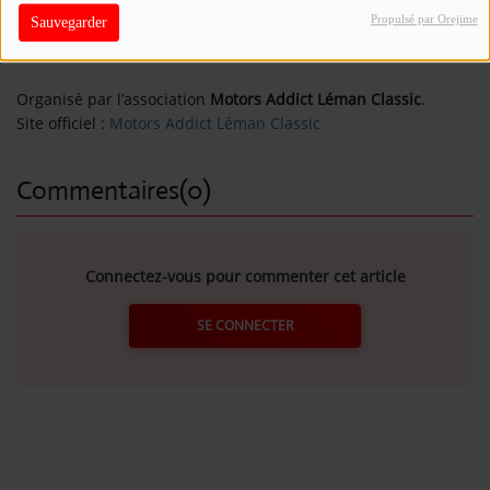
temps forts comme des
rallyes
, une
exposition au cœur du
Propulsé par Orejime
Sauvegarder
village
, un
concours d’élégance
le vendredi soir et la tombola
Se connecter
en partenariat avec les commerçants de Morzine.
Organisé par l’association
Motors Addict Léman Classic
.
Site officiel :
Motors Addict Léman Classic
Commentaires(0)
Connectez-vous pour commenter cet article
SE CONNECTER